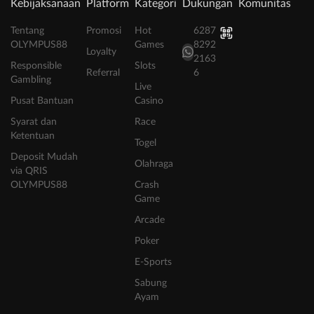
Kebijaksanaan
Platform
Kategori
Dukungan
Komunitas
Tentang
Promosi
Hot
6287
OLYMPUS88
Games
8292
Loyalty
2163
Responsible
Slots
Referral
6
Gambling
Live
Pusat Bantuan
Casino
Syarat dan
Race
Ketentuan
Togel
Deposit Mudah
Olahraga
via QRIS
OLYMPUS88
Crash
Game
Arcade
Poker
E-Sports
Sabung
Ayam