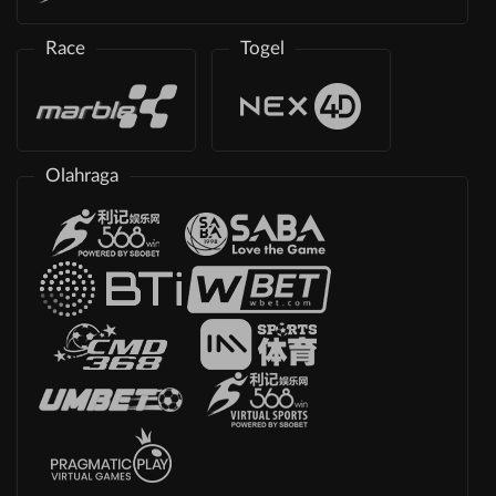
Race
Togel
Olahraga