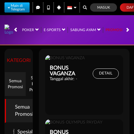
Main di
MASUK
DAF
Telegram
PROMOSI
ARCADE
POKER
E-SPORTS
SABUNG AYAM
KATEGORI
BONUS
VAGANZA
DETAIL
Semua
Tanggal akhir:
-
Semua
Event
Promosi
Provider
Semua
Promosi
Spesial
BONUS