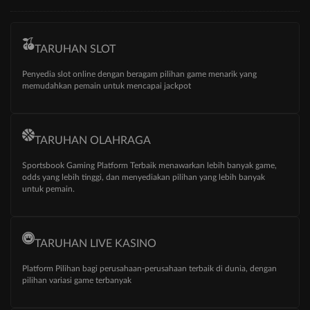
TARUHAN SLOT
Penyedia slot online dengan beragam pilihan game menarik yang
memudahkan pemain untuk mencapai jackpot
TARUHAN OLAHRAGA
Sportsbook Gaming Platform Terbaik menawarkan lebih banyak game,
odds yang lebih tinggi, dan menyediakan pilihan yang lebih banyak
untuk pemain.
TARUHAN LIVE KASINO
Platform Pilihan bagi perusahaan-perusahaan terbaik di dunia, dengan
pilihan variasi game terbanyak