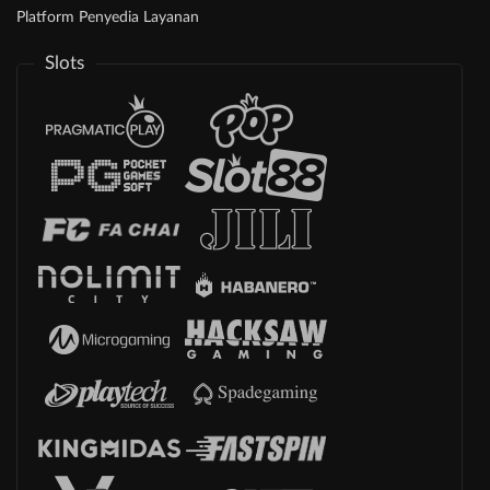
Platform Penyedia Layanan
Slots