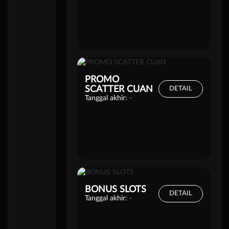
PROMO
SCATTER CUAN
DETAIL
Tanggal akhir:
-
BONUS SLOTS
DETAIL
Tanggal akhir:
-