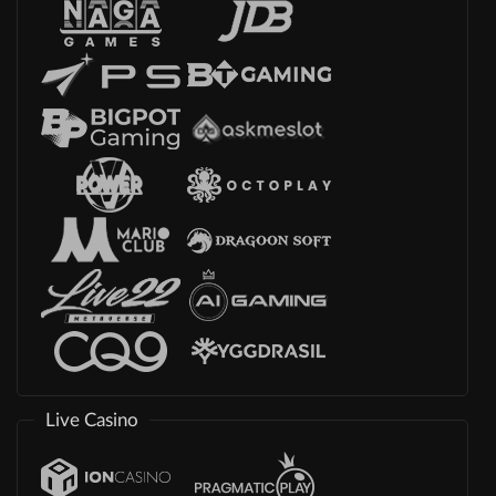
Live Casino