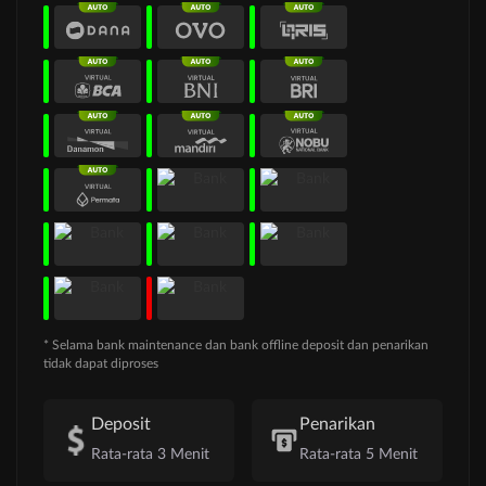
* Selama bank maintenance dan bank offline deposit dan penarikan
tidak dapat diproses
Deposit
Penarikan
Rata-rata 3 Menit
Rata-rata 5 Menit