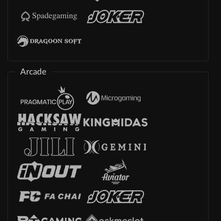
Arcade