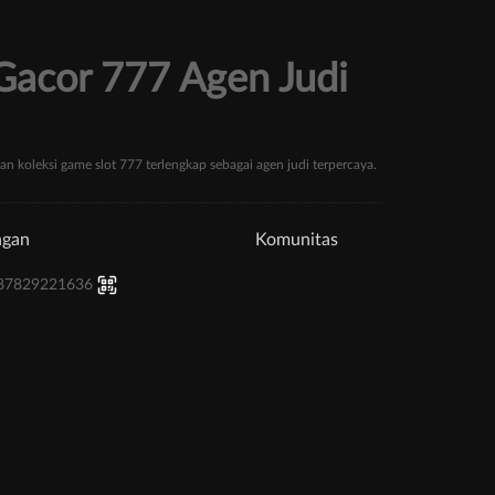
acor 777 Agen Judi
oleksi game slot 777 terlengkap sebagai agen judi terpercaya.
ngan
Komunitas
87829221636