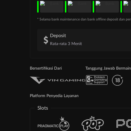
* Selama bank maintenance dan bank offline deposit dan pen
Deposit
Rata-rata 3 Menit
Bersertifikasi Dari
Tanggung Jawab Bermain
Platform Penyedia Layanan
Slots