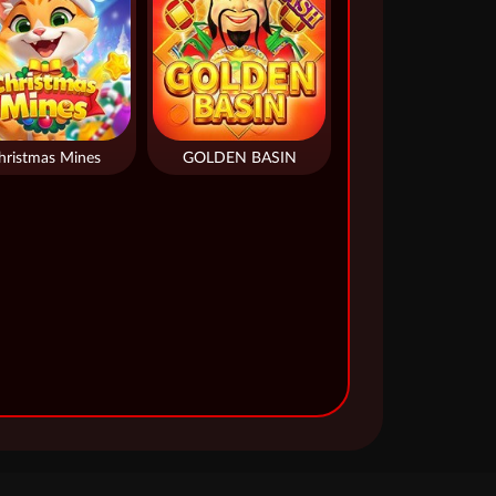
hristmas Mines
GOLDEN BASIN