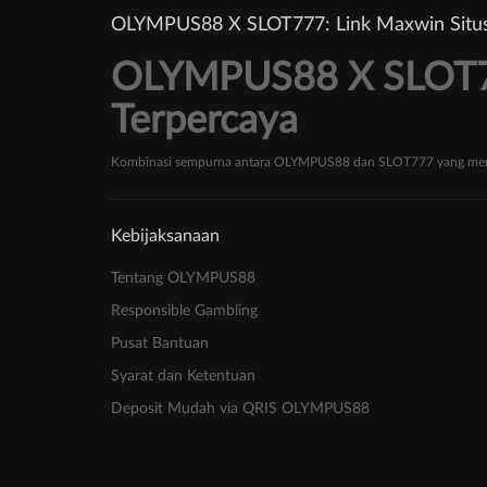
OLYMPUS88 X SLOT777: Link Maxwin Situs 
OLYMPUS88 X SLOT777
Terpercaya
Kombinasi sempurna antara OLYMPUS88 dan SLOT777 yang mencipta
Kebijaksanaan
Tentang OLYMPUS88
Responsible Gambling
Pusat Bantuan
Syarat dan Ketentuan
Deposit Mudah via QRIS OLYMPUS88