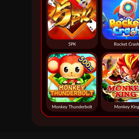
5PK
Rocket Cras
Monkey Thunderbolt
Monkey Kin