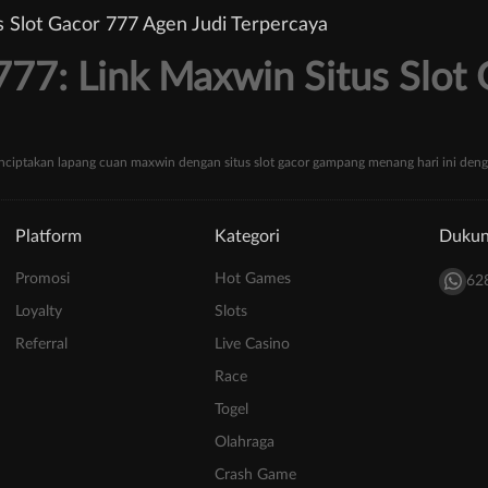
Slot Gacor 777 Agen Judi Terpercaya
: Link Maxwin Situs Slot G
kan lapang cuan maxwin dengan situs slot gacor gampang menang hari ini dengan k
Platform
Kategori
Duku
Promosi
Hot Games
62
Loyalty
Slots
Referral
Live Casino
Race
Togel
Olahraga
Crash Game