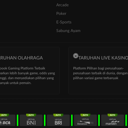
Arcade
Poker
E-Sports
Sabung Ayam
ARUHAN OLAHRAGA
TARUHAN LIVE KASIN
book Gaming Platform Terbaik
Platform Pilihan bagi perusahaan-
rkan lebih banyak game, odds yang
perusahaan terbaik di dunia, dengan
tinggi, dan menyediakan pilihan yang
pilihan variasi game terbanyak
banyak untuk pemain.