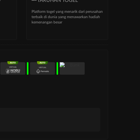
O
TARUHAN TOGEL
Platform togel yang menarik dari perusahan
terbaik di dunia yang menawarkan hadiah
kemenangan besar