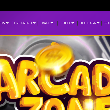
OTS
LIVE CASINO
RACE
TOGEL
OLAHRAGA
CRA