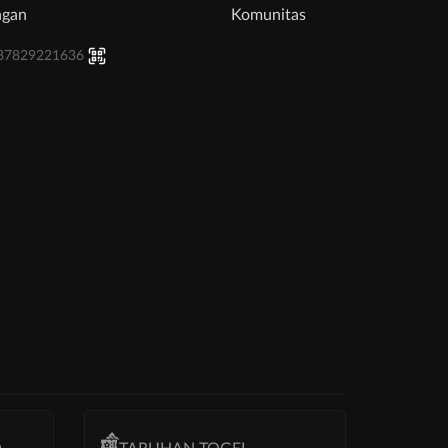
ngan
Komunitas
87829221636