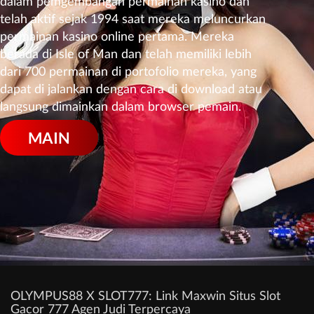
dalam pemgembangan permainan kasino dan
telah aktif sejak 1994 saat mereka meluncurkan
permainan kasino online pertama. Mereka
berada di Isle of Man dan telah memiliki lebih
dari 700 permainan di portofolio mereka, yang
dapat di jalankan dengan cara di download atau
langsung dimainkan dalam browser pemain.
MAIN
OLYMPUS88 X SLOT777: Link Maxwin Situs Slot
Gacor 777 Agen Judi Terpercaya