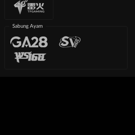
Sabung Ayam