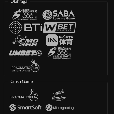
Olahraga
Crash Game