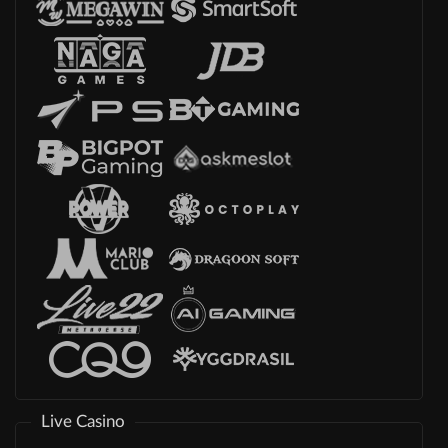
Live Casino