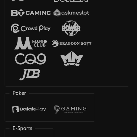
Poker
E-Sports